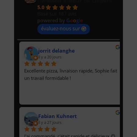
livraison autour de Lièpvre
5.0
Basé sur 187 avis
powered by
G
o
o
g
l
e
évaluez-nous sur
jorrit delanghe
il y a 20 jours
Excellente pizza, livraison rapide, Sophie fait 
un travail formidable !
Fabian Kuhnert
il y a 27 jours
J'ai commandé, c'était rapide et délicieux 😋