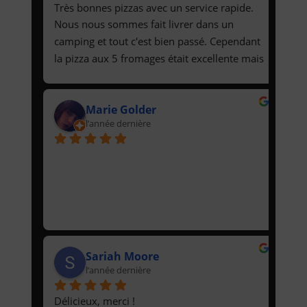
Très bonnes pizzas avec un service rapide. 
compliqué de gérer beaucoup de 
Nous nous sommes fait livrer dans un 
commandes. Toutefois le business model 
camping et tout c'est bien passé. Cependant 
me paraît discutable, en effet ne proposer 
la pizza aux 5 fromages était excellente mais 
des pizzas QUE en livraison sur une zone 
bien trop lourde et grasse pour mon petit 
assez large me paraît ambitieux. J'aurais 
estomac.
volontiers été chercher ma pizza dans le 
Marie Golder
village. Proposer l'option serait un plus.Mes 
l’année dernière
conseils : commander TÔT mais genre 
vraiment TÔT si vous voulez votre pizza à un 
horaire raisonnable.Keep up the good work 
!Maxime
Sariah Moore
l’année dernière
Délicieux, merci !