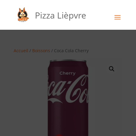
Pizza Lièpvre
Accueil
/
Boissons
/ Coca Cola Cherry