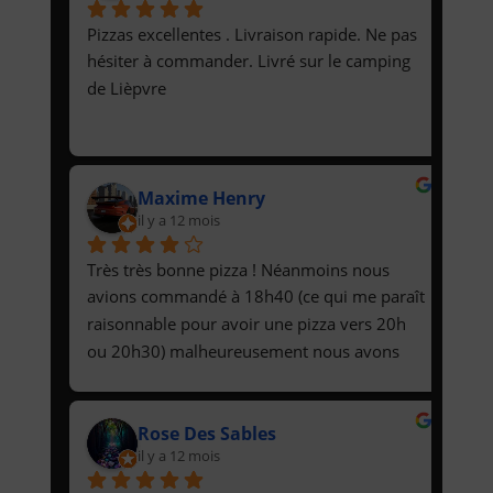
Pizzas excellentes . Livraison rapide. Ne pas 
hésiter à commander. Livré sur le camping 
de Lièpvre
Maxime Henry
il y a 12 mois
Très très bonne pizza ! Néanmoins nous 
avions commandé à 18h40 (ce qui me paraît 
raisonnable pour avoir une pizza vers 20h 
ou 20h30) malheureusement nous avons 
reçu les pizzas à 21h30. Malgré cela 
l'expérience reste positive car la qualité de la 
Rose Des Sables
pizza permet de compenser le délai aberrant 
il y a 12 mois
de livraison.J'ai conscience que sans local et 
avec deux personne il est pour le moins 