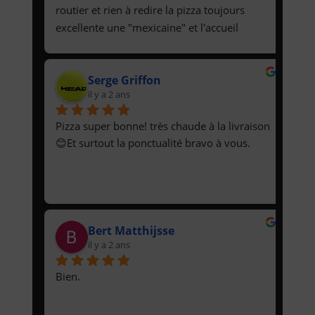
routier et rien à redire la pizza toujours 
excellente une "mexicaine" et l'accueil 
téléphonique ainsi que la p'tite dame qui 
livre très aimable donc je recommanderais 
Serge Griffon
et  je vous "invite" à passer commande. A la 
il y a 2 ans
prochaine fois sans problèmes.Cordialement 
le chauffeur 🙂😉
Pizza super bonne! très chaude à la livraison 
😊Et surtout la ponctualité bravo à vous.
Bert Matthijsse
il y a 2 ans
Bien.