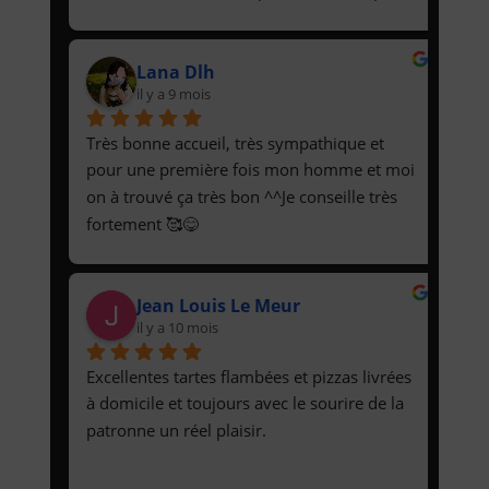
de munster et nous a contacté pour 
s'excuser et remplacer par de la raclette. 
Lana Dlh
Recette de tarte flambée raclette au top !
il y a 9 mois
Très bonne accueil, très sympathique et 
pour une première fois mon homme et moi 
on à trouvé ça très bon ^^Je conseille très 
fortement 🥰😋
Jean Louis Le Meur
il y a 10 mois
Excellentes tartes flambées et pizzas livrées 
à domicile et toujours avec le sourire de la 
patronne un réel plaisir.