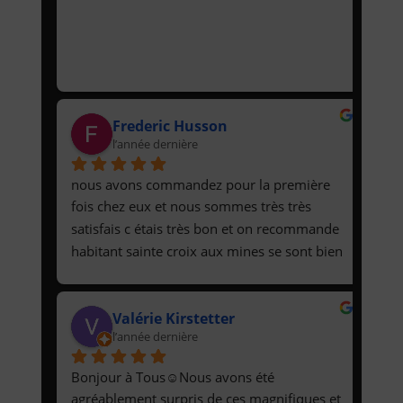
Frederic Husson
l’année dernière
nous avons commandez pour la première 
fois chez eux et nous sommes très très 
satisfais c étais très bon et on recommande 
habitant sainte croix aux mines se sont bien 
les seul qui ont pu remplir nos estomac 
encore merci a eux prix raisonnable pas 
Valérie Kirstetter
cher et bien garnis pour deux personnes qui 
l’année dernière
sont grand mangeur
Bonjour à Tous☺️Nous avons été 
agréablement surpris de ces magnifiques et 