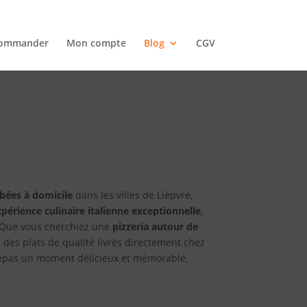
ommander
Mon compte
Blog
CGV
mbées à domicile
dans les villes de Lièpvre,
xpérience culinaire italienne exceptionnelle
,
. Que vous cherchiez une
pizzeria autour de
 des plats de qualité livrés directement chez
repas un moment délicieux et mémorable.