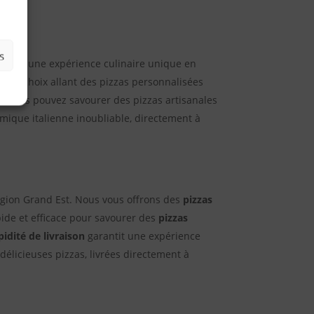
s
offrons une expérience culinaire unique en
té de choix allant des pizzas personnalisées
ue, vous pouvez savourer des pizzas artisanales
ique italienne inoubliable, directement à
égion Grand Est. Nous vous offrons des
pizzas
pide et efficace pour savourer des
pizzas
pidité de livraison
garantit une expérience
élicieuses pizzas, livrées directement à