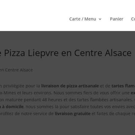
Carte / Menu
Panier
C
e Pizza Liepvre en Centre Alsace
 en Centre Alsace
on privilégiée pour la
livraison de pizza artisanale
et de
tartes fla
ux-Mines et leurs environs. Nous sommes fiers de vous offrir une
e
on maturée pendant 48 heures et des tartes flambées artisanales
n à domicile
, nous sommes là pour satisfaire toutes vos envies avec
rofitez de notre service de
livraison gratuite
et faites de chaque 