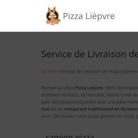
Pizza Lièpvre
Service de Livraison d
Accueil
/ Service de Livraison de Pizza Liepvre
Bienvenue chez
Pizza Liepvre
, votre destinati
Rombach-le-Franc, La Vancelle, Sainte-Croix-a
avec des pizzas préparées avec une pâte mais
moi
ou un
restaurant traditionnel en livraiso
vous. Découvrez notre large gamme de choix, p
camion pizza