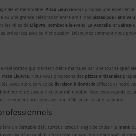
riginale et mémorable,
Pizza Liepvre
vous propose une expérience c
lle ou une grande célébration entre amis, nos
pizzas pour annivers
s les villes de
Lièpvre
,
Rombach-le-Franc
,
La Vancelle
, et
Sainte-C
zzas préparées avec soin et passion. Découvrez comment nous pouv
.
e célébration qui méritent d’être marqués par une touche spéciale
z
Pizza Liepvre
. Nous vous proposons des
pizzas artisanales
prépar
vités. Avec notre service de
livraison à domicile
efficace et notre va
bonheur et de saveur à ce jour mémorable. Que vous organisiez u
rer ce moment précieux avec une délicieuse cuisine italienne.
professionnels
 être un véritable défi, surtout lorsqu’il s’agit de choisir le
menu
qu
r convivialité et qualité. Chez Pizza Liepvre, nous nous spécialison