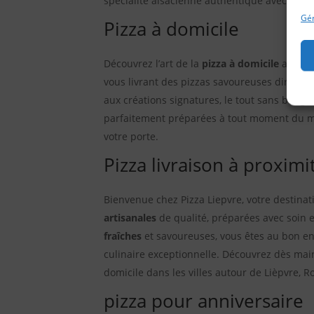
spécialité alsacienne authentique avec la co
Gér
Pizza à domicile
Découvrez l’art de la
pizza à domicile
avec Pi
vous livrant des pizzas savoureuses directem
aux créations signatures, le tout sans bouge
parfaitement préparées à tout moment du me
votre porte.
Pizza livraison à proximi
Bienvenue chez Pizza Liepvre, votre destin
artisanales
de qualité, préparées avec soin e
fraîches
et savoureuses, vous êtes au bon e
culinaire exceptionnelle. Découvrez dès mai
domicile dans les villes autour de Lièpvre, 
pizza pour anniversaire