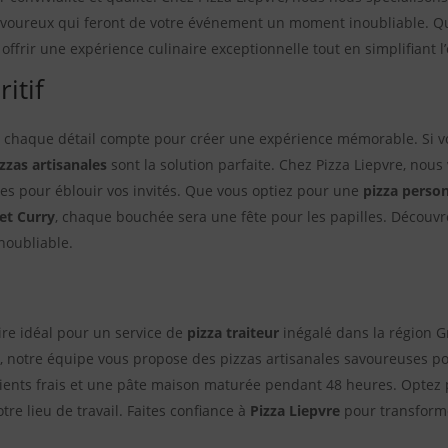
savoureux qui feront de votre événement un moment inoubliable. Qu
ffrir une expérience culinaire exceptionnelle tout en simplifiant 
itif
et chaque détail compte pour créer une expérience mémorable. Si vo
zzas artisanales
sont la solution parfaite. Chez Pizza Liepvre, nou
ales pour éblouir vos invités. Que vous optiez pour une
pizza perso
et Curry
, chaque bouchée sera une fête pour les papilles. Décou
noubliable.
aire idéal pour un service de
pizza traiteur
inégalé dans la région G
e, notre équipe vous propose des pizzas artisanales savoureuses 
ients frais et une pâte maison maturée pendant 48 heures. Optez p
otre lieu de travail. Faites confiance à
Pizza Liepvre
pour transforme