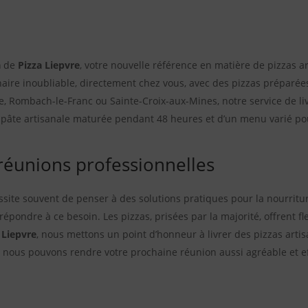
a
de
Pizza Liepvre
, votre nouvelle référence en matière de pizzas 
naire inoubliable, directement chez vous, avec des pizzas préparée
le, Rombach-le-Franc ou Sainte-Croix-aux-Mines, notre service de liv
 pâte artisanale maturée pendant 48 heures et d’un menu varié pour
 réunions professionnelles
site souvent de penser à des solutions pratiques pour la nourritu
épondre à ce besoin. Les pizzas, prisées par la majorité, offrent fle
 Liepvre
, nous mettons un point d’honneur à livrer des pizzas arti
nous pouvons rendre votre prochaine réunion aussi agréable et ef