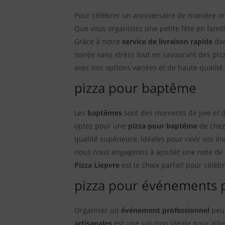
Pour célébrer un anniversaire de manière o
Que vous organisiez une petite fête en fami
Grâce à notre
service de livraison rapide
dan
soirée sans stress tout en savourant des pi
avec nos options variées et de haute qualité
pizza pour baptême
Les
baptêmes
sont des moments de joie et d
optez pour une
pizza pour baptême
de che
qualité supérieure, idéales pour ravir vos in
nous nous engageons à ajouter une note de 
Pizza Liepvre
est le choix parfait pour céléb
pizza pour événements 
Organiser un
événement professionnel
peut
artisanales
est une solution idéale pour allie