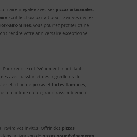
ulinaire inégalée avec ses
pizzas artisanales
.
aire
sont le choix parfait pour ravir vos invités.
roix-aux-Mines
, vous pourrez profiter d’une
ons rendre votre anniversaire exceptionnel
. Pour rendre cet événement inoubliable,
ées avec passion et des ingrédients de
ste sélection de
pizzas
et
tartes flambées
,
ne fête intime ou un grand rassemblement,
i ravira vos invités. Offrir des
pizzas
s dans la livraison de
pizzas pour événements