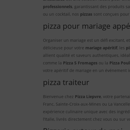
professionnels
, garantissant des produits 
ou un cocktail, nos
pizzas
sont conçues pour o
pizza pour mariage appér
Organiser un mariage est un défi excitant, 
délicieuse pour votre
mariage apéritif
, les
pi
allient qualité et saveurs authentiques, idé
comme la
Pizza 5 Fromages
ou la
Pizza Poul
votre apéritif de mariage en un événement i
pizza traiteur
Bienvenue chez
Pizza Liepvre
, votre parten
Franc, Sainte-Croix-aux-Mines ou La Vancell
expérience culinaire unique avec des ingréd
l’Italie, livrés directement chez vous ou sur v