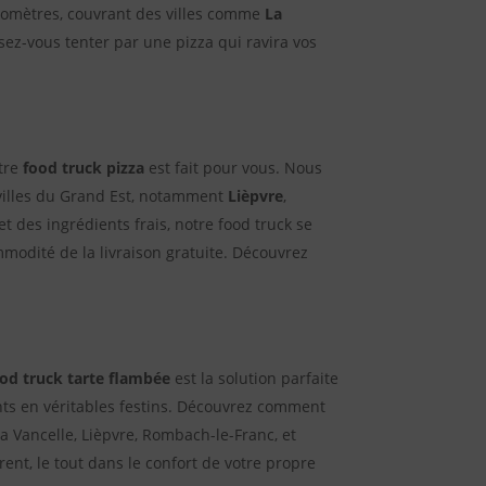
kilomètres, couvrant des villes comme
La
ez-vous tenter par une pizza qui ravira vos
otre
food truck pizza
est fait pour vous. Nous
 villes du Grand Est, notamment
Lièpvre
,
 des ingrédients frais, notre food truck se
ommodité de la livraison gratuite. Découvrez
od truck tarte flambée
est la solution parfaite
ts en véritables festins. Découvrez comment
a Vancelle, Lièpvre, Rombach-le-Franc, et
ent, le tout dans le confort de votre propre