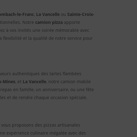
ombach-le-Franc
,
La Vancelle
ou
Sainte-Croix-
tionnelles. Notre
camion pizza
apporte
ez à vos invités une soirée mémorable avec
flexibilité et la qualité de notre service pour
aveurs authentiques des tartes flambées
x-Mines
, et
La Vancelle
, notre camion mobile
 repas en famille, un anniversaire, ou une fête
lles et de rendre chaque occasion spéciale.
s vous proposons des pizzas artisanales
 une expérience culinaire inégalée avec des