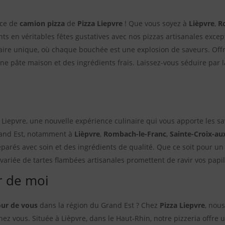
ice de
camion pizza
de
Pizza Liepvre
! Que vous soyez à
Lièpvre
,
R
s en véritables fêtes gustatives avec nos pizzas artisanales excep
aire unique, où chaque bouchée est une explosion de saveurs. Offr
ne pâte maison et des ingrédients frais. Laissez-vous séduire par la 
 Liepvre, une nouvelle expérience culinaire qui vous apporte les s
Grand Est, notamment à
Lièpvre
,
Rombach-le-Franc
,
Sainte-Croix-au
éparés avec soin et des ingrédients de qualité. Que ce soit pour un
e variée de tartes flambées artisanales promettent de ravir vos papi
r de moi
ur de vous
dans la région du Grand Est ? Chez
Pizza Liepvre
, nou
hez vous. Située à Lièpvre, dans le Haut-Rhin, notre pizzeria offre