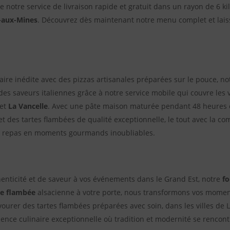
e notre service de livraison rapide et gratuit dans un rayon de 6 
x-aux-Mines
. Découvrez dès maintenant notre menu complet et laiss
aire inédite avec des pizzas artisanales préparées sur le pouce, n
des saveurs italiennes grâce à notre service mobile qui couvre les
 et
La Vancelle
. Avec une pâte maison maturée pendant 48 heures et
 et des tartes flambées de qualité exceptionnelle, le tout avec la c
s repas en moments gourmands inoubliables.
henticité et de saveur à vos événements dans le Grand Est, notre
fo
te flambée
alsacienne à votre porte, nous transformons vos momen
urer des tartes flambées préparées avec soin, dans les villes de L
ience culinaire exceptionnelle où tradition et modernité se rencontr