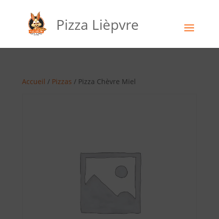
Pizza Lièpvre
Accueil
/
Pizzas
/ Pizza Chèvre Miel