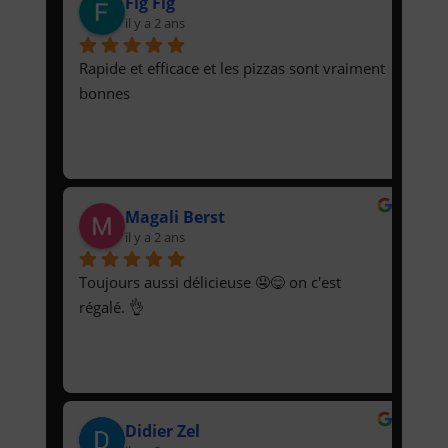
Flg Flg
il y a 2 ans
Rapide et efficace et les pizzas sont vraiment 
bonnes
Magali Berst
il y a 2 ans
Toujours aussi délicieuse 🤤😋 on c'est 
régalé. 👌
Didier Zel