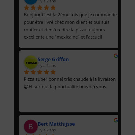
il y a 2 ans
Bonjour.C'est la 2ème fois que je commande 
pour être livré chez mon client et oui suis 
routier et rien à redire la pizza toujours 
excellente une "mexicaine" et l'accueil 
téléphonique ainsi que la p'tite dame qui 
livre très aimable donc je recommanderais 
Serge Griffon
et  je vous "invite" à passer commande. A la 
il y a 2 ans
prochaine fois sans problèmes.Cordialement 
le chauffeur 🙂😉
Pizza super bonne! très chaude à la livraison 
😊Et surtout la ponctualité bravo à vous.
Bert Matthijsse
il y a 2 ans