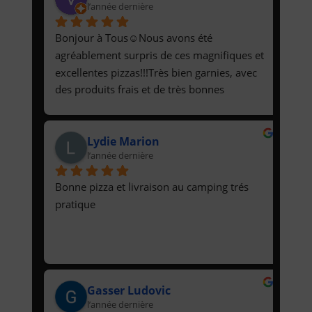
l’année dernière
sont grand mangeur
Bonjour à Tous☺️Nous avons été 
agréablement surpris de ces magnifiques et 
excellentes pizzas!!!Très bien garnies, avec 
des produits frais et de très bonnes 
qualités!!Ce sont les meilleures du coin, et 
qui plus est, avec de sympathiques 
Lydie Marion
prestations!Elles sont livrées à l’heure, tout 
l’année dernière
est bien organisé!!!Félicitations et Bravo à 
Eux, 👏Désormais nous sommes de 
Bonne pizza et livraison au camping trés 
nouveaux clients, et comptons bien 
pratique
continuer à nous régaler!!😋N’hésitez pas à 
tester, elles sont justes incroyables 😻Belle 
continuation à Eux, ainsi qu’à vous Tous😚
Valérie Muller & Nicolas B
Gasser Ludovic
l’année dernière