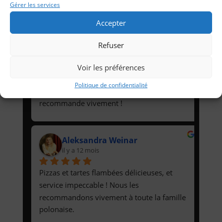
Gérer les services
personnel très sympa. =)
Accepter
Aleksandra Jóźwiak
il y a 12 mois
Refuser
Personnel très sympathique, serviable et 
Voir les préférences
coopératif. Pizzas et tartes flambées 
Politique de confidentialité
excellentes et livrées rapidement. Je 
recommande vivement !
Aleksandra Weinar
il y a 12 mois
Pizzas et tartes flambées délicieuses, et 
service impeccable ! Nous les 
recommandons vivement à toute la famille 
polonaise.