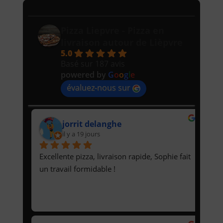
Pizza Liepvre - Pizza en
livraison autour de Lièpvre
5.0
Basé sur 187 avis
powered by
G
o
o
g
l
e
évaluez-nous sur
jorrit delanghe
il y a 19 jours
Excellente pizza, livraison rapide, Sophie fait 
un travail formidable !