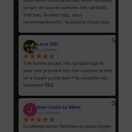
ce soir, et nous en sommes très satisfaits. 
Très bon, livraison top,  nous 
recommandons.Ps : la pizzeria n'avait plus 
de munster et nous a contacté pour 
s'excuser et remplacer par de la raclette. 
Lana Dlh
Recette de tarte flambée raclette au top !
il y a 9 mois
Très bonne accueil, très sympathique et 
pour une première fois mon homme et moi 
on à trouvé ça très bon ^^Je conseille très 
fortement 🥰😋
Jean Louis Le Meur
il y a 10 mois
Excellentes tartes flambées et pizzas livrées 