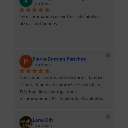
il y a 6 mois
1ere commande ce soir très satisfaiteLes 
pizzas sont bonnes
Pierre-Damien Périchon
il y a 8 mois
Nous avons commandé des tartes flambées 
ce soir, et nous en sommes très satisfaits. 
Très bon, livraison top,  nous 
recommandons.Ps : la pizzeria n'avait plus 
de munster et nous a contacté pour s'excuser 
et remplacer par de la raclette. Recette de 
Lana Dlh
tarte flambée raclette au top !
il y a 9 mois