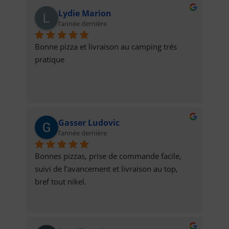
qui plus est, avec de sympathiques 
Lydie Marion
prestations!Elles sont livrées à l’heure, tout 
l’année dernière
est bien organisé!!!Félicitations et Bravo à 
Eux, 👏Désormais nous sommes de 
Bonne pizza et livraison au camping trés 
nouveaux clients, et comptons bien 
pratique
continuer à nous régaler!!😋N’hésitez pas à 
tester, elles sont justes incroyables 😻Belle 
continuation à Eux, ainsi qu’à vous Tous😚
Valérie Muller & Nicolas B
Gasser Ludovic
l’année dernière
Bonnes pizzas, prise de commande facile, 
suivi de l’avancement et livraison au top,  
bref tout nikel.