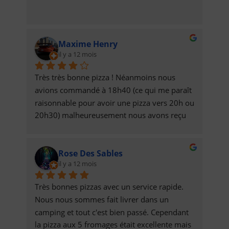
Maxime Henry
il y a 12 mois
Très très bonne pizza ! Néanmoins nous 
avions commandé à 18h40 (ce qui me paraît 
raisonnable pour avoir une pizza vers 20h ou 
20h30) malheureusement nous avons reçu 
les pizzas à 21h30. Malgré cela l'expérience 
reste positive car la qualité de la pizza 
Rose Des Sables
permet de compenser le délai aberrant de 
il y a 12 mois
livraison.J'ai conscience que sans local et 
avec deux personne il est pour le moins 
Très bonnes pizzas avec un service rapide. 
compliqué de gérer beaucoup de 
Nous nous sommes fait livrer dans un 
commandes. Toutefois le business model me 
camping et tout c'est bien passé. Cependant 
paraît discutable, en effet ne proposer des 
la pizza aux 5 fromages était excellente mais 
pizzas QUE en livraison sur une zone assez 