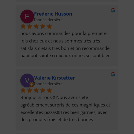
Frederic Husson
l’année dernière
nous avons commandez pour la première 
fois chez eux et nous sommes très très 
satisfais c étais très bon et on recommande 
habitant sainte croix aux mines se sont bien 
les seul qui ont pu remplir nos estomac 
encore merci a eux prix raisonnable pas cher 
Valérie Kirstetter
et bien garnis pour deux personnes qui sont 
l’année dernière
grand mangeur
Bonjour à Tous☺️Nous avons été 
agréablement surpris de ces magnifiques et 
excellentes pizzas!!!Très bien garnies, avec 
des produits frais et de très bonnes 
qualités!!Ce sont les meilleures du coin, et 