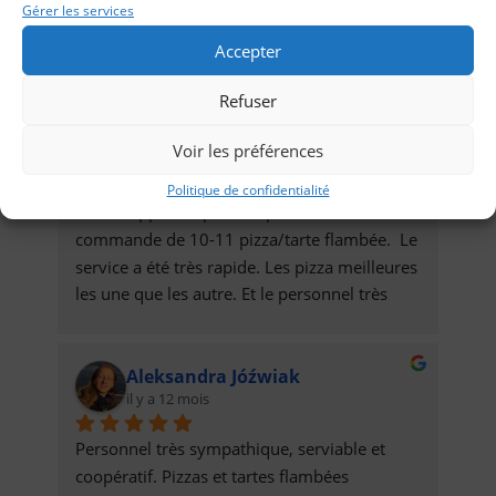
chèques vacances et la livraison se fait avec 
Gérer les services
le sourire bravo
Accepter
Refuser
szymon bujalski
Voir les préférences
il y a 12 mois
Politique de confidentialité
On à a appelé la pizzeria pour une 
commande de 10-11 pizza/tarte flambée.  Le 
service a été très rapide. Les pizza meilleures 
les une que les autre. Et le personnel très 
sympa. =)
Aleksandra Jóźwiak
il y a 12 mois
Personnel très sympathique, serviable et 
coopératif. Pizzas et tartes flambées 