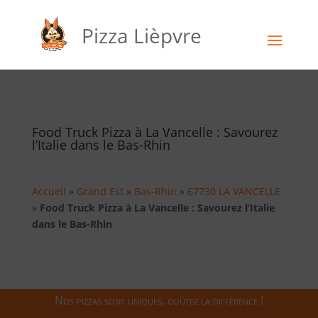
Pizza Lièpvre
Food Truck Pizza à La Vancelle : Savourez
l’Italie dans le Bas-Rhin
Accueil
»
Grand Est
»
Bas-Rhin
»
67730 LA VANCELLE
»
Food Truck Pizza à La Vancelle : Savourez l’Italie
dans le Bas-Rhin
Nos pizzas sont uniques, goûtez la différence !