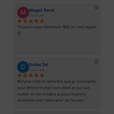
Magali Berst
il y a 2 ans
Toujours aussi délicieuse 🤤😋 on c'est régalé. 
👌
Didier Zel
il y a 2 ans
Bonjour.C'est la 2ème fois que je commande 
pour être livré chez mon client et oui suis 
routier et rien à redire la pizza toujours 
excellente une "mexicaine" et l'accueil 
téléphonique ainsi que la p'tite dame qui 
livre très aimable donc je recommanderais et  