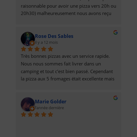
raisonnable pour avoir une pizza vers 20h ou 
20h30) malheureusement nous avons reçu 
les pizzas à 21h30. Malgré cela l'expérience 
reste positive car la qualité de la pizza 
Rose Des Sables
permet de compenser le délai aberrant de 
il y a 12 mois
livraison.J'ai conscience que sans local et 
avec deux personne il est pour le moins 
Très bonnes pizzas avec un service rapide. 
compliqué de gérer beaucoup de 
Nous nous sommes fait livrer dans un 
commandes. Toutefois le business model me 
camping et tout c'est bien passé. Cependant 
paraît discutable, en effet ne proposer des 
la pizza aux 5 fromages était excellente mais 
pizzas QUE en livraison sur une zone assez 
bien trop lourde et grasse pour mon petit 
large me paraît ambitieux. J'aurais volontiers 
estomac.
été chercher ma pizza dans le village. 
Marie Golder
Proposer l'option serait un plus.Mes conseils 
l’année dernière
: commander TÔT mais genre vraiment TÔT 
si vous voulez votre pizza à un horaire 
raisonnable.Keep up the good work !Maxime