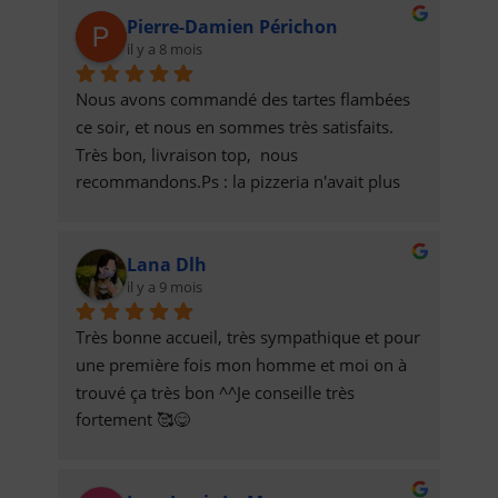
Pierre-Damien Périchon
il y a 8 mois
Nous avons commandé des tartes flambées 
ce soir, et nous en sommes très satisfaits. 
Très bon, livraison top,  nous 
recommandons.Ps : la pizzeria n'avait plus 
de munster et nous a contacté pour s'excuser 
et remplacer par de la raclette. Recette de 
Lana Dlh
tarte flambée raclette au top !
il y a 9 mois
Très bonne accueil, très sympathique et pour 
une première fois mon homme et moi on à 
trouvé ça très bon ^^Je conseille très 
fortement 🥰😋