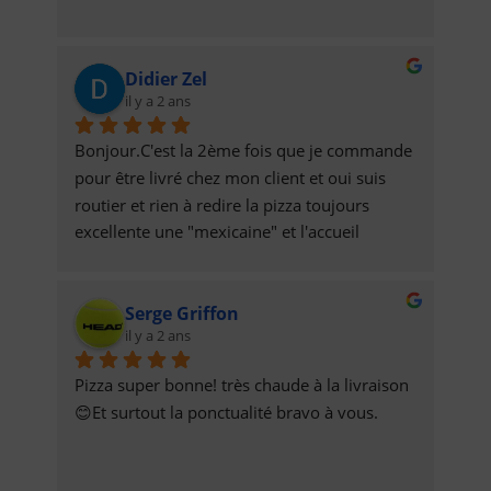
Didier Zel
il y a 2 ans
Bonjour.C'est la 2ème fois que je commande 
pour être livré chez mon client et oui suis 
routier et rien à redire la pizza toujours 
excellente une "mexicaine" et l'accueil 
téléphonique ainsi que la p'tite dame qui 
livre très aimable donc je recommanderais et  
Serge Griffon
je vous "invite" à passer commande. A la 
il y a 2 ans
prochaine fois sans problèmes.Cordialement 
le chauffeur 🙂😉
Pizza super bonne! très chaude à la livraison 
😊Et surtout la ponctualité bravo à vous.