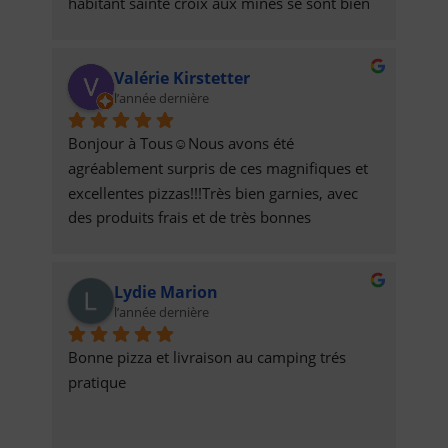
habitant sainte croix aux mines se sont bien 
les seul qui ont pu remplir nos estomac 
encore merci a eux prix raisonnable pas cher 
Valérie Kirstetter
et bien garnis pour deux personnes qui sont 
l’année dernière
grand mangeur
Bonjour à Tous☺️Nous avons été 
agréablement surpris de ces magnifiques et 
excellentes pizzas!!!Très bien garnies, avec 
des produits frais et de très bonnes 
qualités!!Ce sont les meilleures du coin, et 
qui plus est, avec de sympathiques 
Lydie Marion
prestations!Elles sont livrées à l’heure, tout 
l’année dernière
est bien organisé!!!Félicitations et Bravo à 
Eux, 👏Désormais nous sommes de 
Bonne pizza et livraison au camping trés 
nouveaux clients, et comptons bien 
pratique
continuer à nous régaler!!😋N’hésitez pas à 
tester, elles sont justes incroyables 😻Belle 
continuation à Eux, ainsi qu’à vous Tous😚