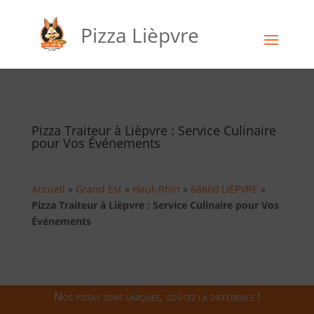
Pizza Lièpvre
Pizza Traiteur à Lièpvre : Service Culinaire
pour Vos Événements
Accueil
»
Grand Est
»
Haut-Rhin
»
68660 LIEPVRE
»
Pizza Traiteur à Lièpvre : Service Culinaire pour Vos
Événements
Nos pizzas sont uniques, goûtez la différence !