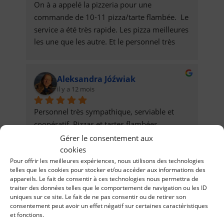
On à a appelé la pizzeria pour une 
commande de 10-11 pizza/tarte flambée.  Le 
service a été très rapide. Les pizza meilleures 
les une que les autre. Et le personnel très 
sympa. =)
Aleksandra Jóźwiak
il y a 12 mois
Personnel très sympathique, serviable et 
coopératif. Pizzas et tartes flambées 
excellentes et livrées rapidement. Je 
Gérer le consentement aux
recommande vivement !
cookies
Pour offrir les meilleures expériences, nous utilisons des technologies
telles que les cookies pour stocker et/ou accéder aux informations des
appareils. Le fait de consentir à ces technologies nous permettra de
Aleksandra Weinar
traiter des données telles que le comportement de navigation ou les ID
il y a 12 mois
uniques sur ce site. Le fait de ne pas consentir ou de retirer son
consentement peut avoir un effet négatif sur certaines caractéristiques
et fonctions.
Pizzas et tartes flambées délicieuses, et 