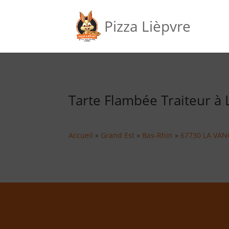
Pizza Lièpvre
Tarte Flambée Traiteur à L
Accueil
»
Grand Est
»
Bas-Rhin
»
67730 LA VAN