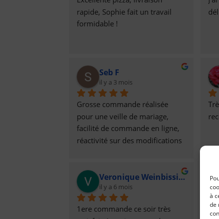
rapide, Sophie fait un travail 
dél
formidable !
Seb F
il y a 3 mois
Grosse commande réalisée 
Trè
pour une veille de mariage, 
re
facilité de commande en ligne, 
réactivité sur des modifications 
de dernières minutes, livraison 
rapideEt le plus important, des 
Veronique Weinbissinger
pizzas et tartes flambées qui 
Pou
il y a 6 mois
coo
étaient délicieuses !
à c
de 
1ere commande ce soir très 
No
con