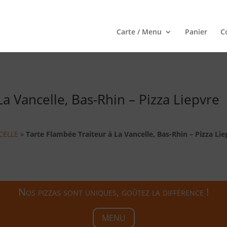
Carte / Menu
Panier
C
a Vancelle, Bas-Rhin – Pizza Liepvre
CELLE
»
Tarte Flambée Traiteur à La Vancelle, Bas-Rhin – Pizza Li
Nos pizzas sont uniques, goûtez la différence !
MENU