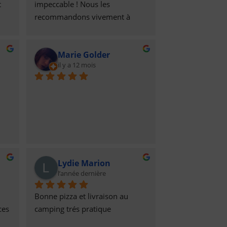
 
impeccable ! Nous les 
recommandons vivement à 
toute la famille polonaise.
Marie Golder
il y a 12 mois
 5 
s 
Lydie Marion
r 
l’année dernière
Bonne pizza et livraison au 
es 
camping trés pratique