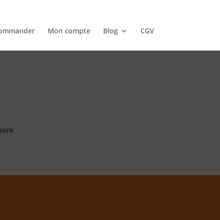
ommander
Mon compte
Blog
CGV
epvre