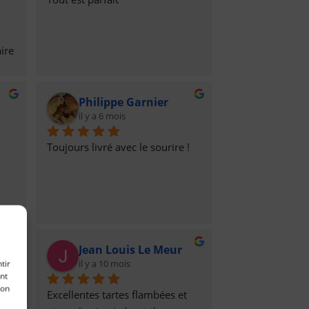
ire
Philippe Garnier
il y a 6 mois
Toujours livré avec le sourire !
Jean Louis Le Meur
il y a 10 mois
tir
nt
son
Excellentes tartes flambées et 