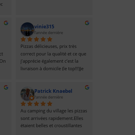
c 
vinie315
 
l’année dernière
 
Pizzas délicieuses, prix très 
t 
correct pour la qualité et ce que 
vo 
On 
j’apprécie également c’est la 
livraison à domicile (le top!!!)Je 
et 
e 
recommande, tout est parfait 😋
à 
Patrick Knaebel
l’année dernière
Au camping du village les pizzas 
sont arrivées rapidement.Elles 
étaient belles et croustillantes