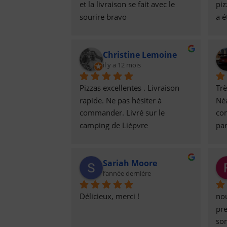
et la livraison se fait avec le 
piz
sourire bravo
a é
mei
Et 
Christine Lemoine
il y a 12 mois
Pizzas excellentes . Livraison 
Trè
rapide. Ne pas hésiter à 
Né
commander. Livré sur le 
co
camping de Lièpvre
par
une
ma
Sariah Moore
reç
l’année dernière
cel
car
Délicieux, merci !
no
de 
pre
de 
som
san