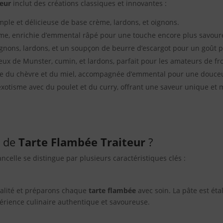
teur
inclut des créations classiques et innovantes :
ple et délicieuse de base crème, lardons, et oignons.
e, enrichie d’emmental râpé pour une touche encore plus savour
nons, lardons, et un soupçon de beurre d’escargot pour un goût p
ux de Munster, cumin, et lardons, parfait pour les amateurs de f
tile du chèvre et du miel, accompagnée d’emmental pour une douceu
exotisme avec du poulet et du curry, offrant une saveur unique et
e de
Tarte Flambée Traiteur
?
ncelle se distingue par plusieurs caractéristiques clés :
ualité et préparons chaque
tarte flambée
avec soin. La pâte est éta
érience culinaire authentique et savoureuse.