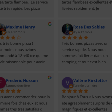
za/tarte flambée.  Le service 
tartes flambées excellentes et
té très rapide. Les pizza 
livrées rapidement. Je 
lleures les une que les autre. 
recommande vivement !
le personnel très sympa. =)
Maxime Henry
Rose Des Sables
il y a 12 mois
il y a 12 mois
s très bonne pizza ! 
Très bonnes pizzas avec un 
anmoins nous avions 
service rapide. Nous nous 
mmandé à 18h40 (ce qui me 
sommes fait livrer dans un 
aît raisonnable pour avoir 
camping et tout c'est bien 
 pizza vers 20h ou 20h30) 
passé. Cependant la pizza aux
lheureusement nous avons 
fromages était excellente mai
Frederic Husson
Valérie Kirstetter
u les pizzas à 21h30. Malgré 
bien trop lourde et grasse pou
l’année dernière
l’année dernière
a l'expérience reste positive 
mon petit estomac.
 la qualité de la pizza permet 
us avons commandez pour la 
Bonjour à Tous☺️Nous avons 
compenser le délai aberrant 
mière fois chez eux et nous 
été agréablement surpris de c
livraison.J'ai conscience que 
mes très très satisfais c 
magnifiques et excellentes 
s local et avec deux 