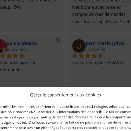
icieux 😋👍
trés bonne avec prise en 
compte de mes demandes 
spécifiques.Top. Merci. A refa
Sylvie Mosser
Jean-Marie JUND
il y a 6 mois
il y a 6 mois
s bonnes pizzas je 
Que dire de plus ?BRAVO !
commande.
Gérer le consentement aux cookies
Pierre-Damien Périchon
Lana Dlh
r offrir les meilleures expériences, nous utilisons des technologies telles que les
il y a 8 mois
il y a 8 mois
kies pour stocker et/ou accéder aux informations des appareils. Le fait de consen
es technologies nous permettra de traiter des données telles que le comporteme
navigation ou les ID uniques sur ce site. Le fait de ne pas consentir ou de retirer 
us avons commandé des 
Très bonne accueil, très 
sentement peut avoir un effet négatif sur certaines caractéristiques et fonctions.