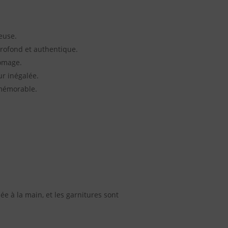
euse.
rofond et authentique.
romage.
r inégalée.
 mémorable.
lée à la main, et les garnitures sont