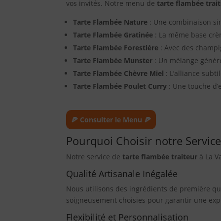
vos invités. Notre menu de
tarte flambée trai
Tarte Flambée Nature
: Une combinaison sim
Tarte Flambée Gratinée
: La même base crèm
Tarte Flambée Forestière
: Avec des champig
Tarte Flambée Munster
: Un mélange génére
Tarte Flambée Chèvre Miel
: L’alliance sub
Tarte Flambée Poulet Curry
: Une touche d’
🍕 Consulter le Menu 🍕
Pourquoi Choisir notre Servic
Notre service de
tarte flambée traiteur
à La Va
Qualité Artisanale Inégalée
Nous utilisons des ingrédients de première q
soigneusement choisies pour garantir une exp
Flexibilité et Personnalisation