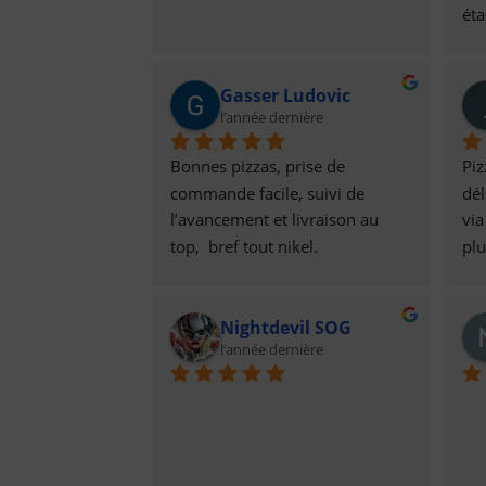
éta
per
re
co
cro
de 
Gasser Ludovic
seu
bus
l’année dernière
est
dis
pri
des
Bonnes pizzas, prise de 
Piz
bie
une
commande facile, suivi de 
dél
per
amb
l’avancement et livraison au 
via
ma
été
top,  bref tout nikel.
plu
vil
re
un 
co
Nightdevil SOG
vra
l’année dernière
vot
rai
wo