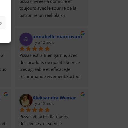
pizzas livrées à domicile et 
 
toujours avec le sourire de la 
^Je 
patronne un réel plaisir.
s
annabelle mantovani
il y a 12 mois
à 
Pizzas extra.Bien garnie, avec 
des produits de qualité.Service 
ous 
très agréable et efficace.Je 
recommande vivement.Surtout 
.
n hésitez pas a commander.
k
Aleksandra Weinar
il y a 12 mois
Pizzas et tartes flambées 
 et 
délicieuses, et service 