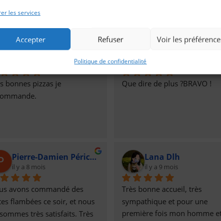
compte de mes demandes 
er les services
spécifiques.Top. Merci. A refa
Accepter
Refuser
Voir les préférence
Sylvie Mosser
Jean-Marie JUND
il y a 6 mois
il y a 6 mois
Politique de confidentialité
s bonnes pizzas je 
Que dire de plus ?BRAVO !
commande.
Pierre-Damien Périchon
Lana Dlh
il y a 8 mois
il y a 9 mois
us avons commandé des 
Très bonne accueil, très 
tes flambées ce soir, et nous 
sympathique et pour une 
sommes très satisfaits. Très 
première fois mon homme et