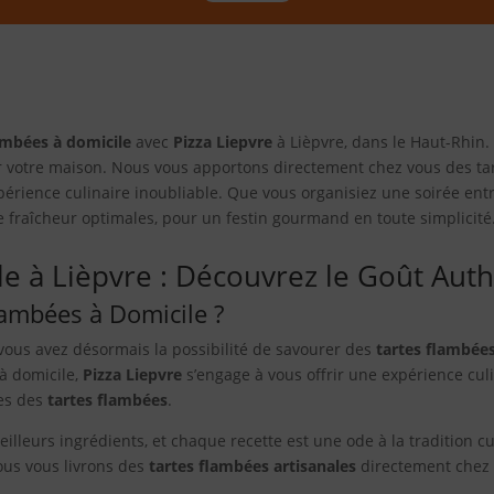
ambées à domicile
avec
Pizza Liepvre
à Lièpvre, dans le Haut-Rhin. 
r votre maison. Nous vous apportons directement chez vous des tar
périence culinaire inoubliable. Que vous organisiez une soirée entr
 fraîcheur optimales, pour un festin gourmand en toute simplicité
le à Lièpvre : Découvrez le Goût Aut
lambées à Domicile ?
vous avez désormais la possibilité de savourer des
tartes flambées
 à domicile,
Pizza Liepvre
s’engage à vous offrir une expérience cul
ues des
tartes flambées
.
illeurs ingrédients, et chaque recette est une ode à la tradition c
ous vous livrons des
tartes flambées artisanales
directement chez 