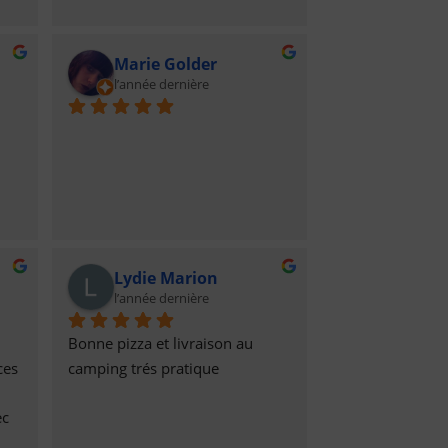
toute la famille polonaise.
Marie Golder
l’année dernière
 5 
s 
Lydie Marion
r 
l’année dernière
Bonne pizza et livraison au 
es 
camping trés pratique
c 