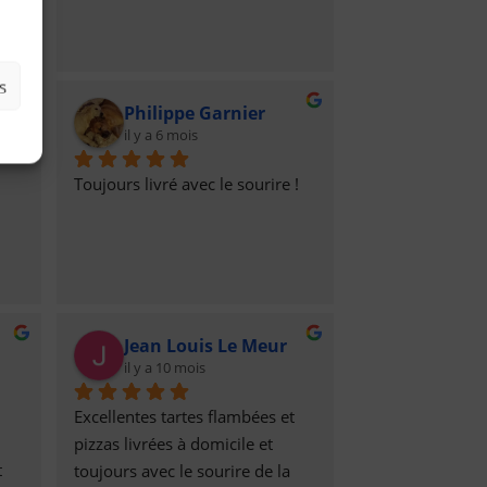
ire
s
Philippe Garnier
il y a 6 mois
Toujours livré avec le sourire !
Jean Louis Le Meur
il y a 10 mois
Excellentes tartes flambées et 
pizzas livrées à domicile et 
 
toujours avec le sourire de la 