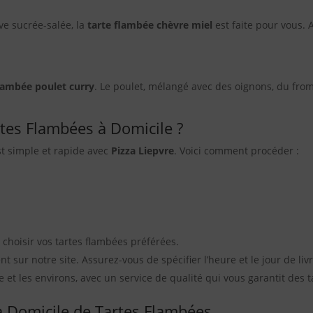
ve sucrée-salée, la
tarte flambée chèvre miel
est faite pour vous. 
flambée poulet curry
. Le poulet, mélangé avec des oignons, du fro
s Flambées à Domicile ?
t simple et rapide avec
Pizza Liepvre
. Voici comment procéder :
 choisir vos tartes flambées préférées.
t sur notre site. Assurez-vous de spécifier l’heure et le jour de li
 et les environs, avec un service de qualité qui vous garantit des 
 à Domicile de Tartes Flambées