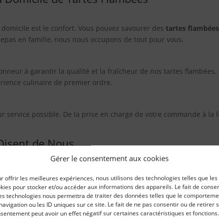
à domicile est le confort. Vous pouvez savourer des
tartes flambées
repas en famille, nous nous occupons de tout pour vous.
onneur à garantir la qualité et la fraîcheur de nos tartes flambé
rience culinaire de premier ordre.
eur service possible. De la prise en charge de votre commande à la 
 Disent de Nous
Gérer le consentement aux cookies
Fabian Kuhnert
Marc ROHMER
il y a 28 jours
le mois dernier
r offrir les meilleures expériences, nous utilisons des technologies telles que les
kies pour stocker et/ou accéder aux informations des appareils. Le fait de consen
es technologies nous permettra de traiter des données telles que le comporteme
i commandé, c'était rapide et 
Ponctuel. Livré a domicile. Et 
navigation ou les ID uniques sur ce site. Le fait de ne pas consentir ou de retirer 
icieux 😋👍
trés bonne avec prise en 
sentement peut avoir un effet négatif sur certaines caractéristiques et fonctions.