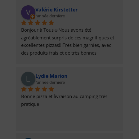
encore merci a eux prix raisonnable pas cher 
Valérie Kirstetter
et bien garnis pour deux personnes qui sont 
l’année dernière
grand mangeur
Bonjour à Tous☺️Nous avons été 
agréablement surpris de ces magnifiques et 
excellentes pizzas!!!Très bien garnies, avec 
des produits frais et de très bonnes 
qualités!!Ce sont les meilleures du coin, et 
qui plus est, avec de sympathiques 
Lydie Marion
prestations!Elles sont livrées à l’heure, tout 
l’année dernière
est bien organisé!!!Félicitations et Bravo à 
Eux, 👏Désormais nous sommes de 
Bonne pizza et livraison au camping trés 
nouveaux clients, et comptons bien 
pratique
continuer à nous régaler!!😋N’hésitez pas à 
tester, elles sont justes incroyables 😻Belle 
continuation à Eux, ainsi qu’à vous Tous😚
Valérie Muller & Nicolas B