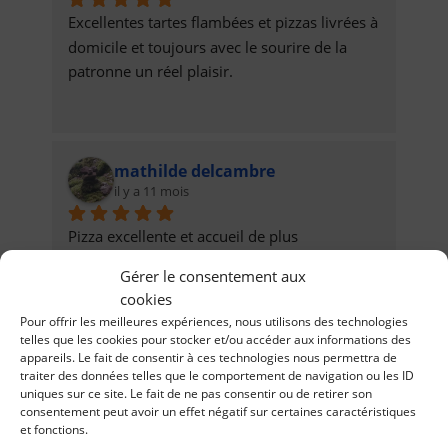
Excellentes tartes flambées et pizzas livrées à 
domicile et toujours avec le sourire de la 
patronne un réel plaisir.
mathilde delcambre
il y a 11 mois
Pizza excellente et accueil de plus 
chaleureux. Je recommande vivement pizza 
Gérer le consentement aux
lièpvre. Ne changé rien.
cookies
Pour offrir les meilleures expériences, nous utilisons des technologies
telles que les cookies pour stocker et/ou accéder aux informations des
appareils. Le fait de consentir à ces technologies nous permettra de
traiter des données telles que le comportement de navigation ou les ID
Jonathan Lauria
uniques sur ce site. Le fait de ne pas consentir ou de retirer son
il y a 11 mois
consentement peut avoir un effet négatif sur certaines caractéristiques
et fonctions.