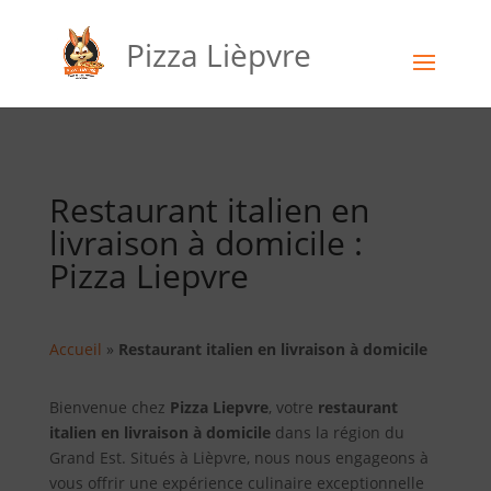
Pizza Lièpvre
Restaurant italien en
livraison à domicile :
Pizza Liepvre
Accueil
»
Restaurant italien en livraison à domicile
Bienvenue chez
Pizza Liepvre
, votre
restaurant
italien en livraison à domicile
dans la région du
Grand Est. Situés à Lièpvre, nous nous engageons à
vous offrir une expérience culinaire exceptionnelle