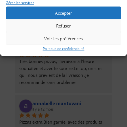
Pizza excellente ! Je recommande !Livraison 
Gérer les services
rapide et efficace !
Accepter
Refuser
Voir les préférences
Mireille Michelle
il y a 11 mois
Politique de confidentialité
Très bonnes pizzas,  livraison à l'heure 
souhaitée et avec le sourire.Le top, un sms 
qui  nous prévient de la livraison .Je 
recommande sans problème.
annabelle mantovani
il y a 12 mois
Pizzas extra.Bien garnie, avec des produits 