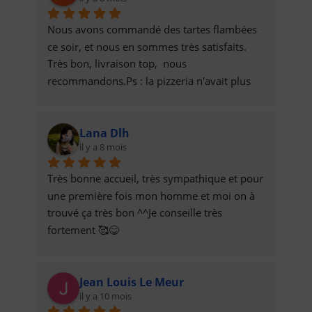
Nous avons commandé des tartes flambées 
ce soir, et nous en sommes très satisfaits. 
Très bon, livraison top,  nous 
recommandons.Ps : la pizzeria n'avait plus 
de munster et nous a contacté pour s'excuser 
et remplacer par de la raclette. Recette de 
Lana Dlh
tarte flambée raclette au top !
il y a 8 mois
Très bonne accueil, très sympathique et pour 
une première fois mon homme et moi on à 
trouvé ça très bon ^^Je conseille très 
fortement 🥰😋
Jean Louis Le Meur
il y a 10 mois