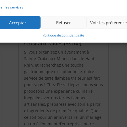
lire plus
er les services
Accepter
Refuser
Voir les préférence
Politique de confidentialité
Tarte Flambée Traiteur à Sainte-
Croix-aux-Mines (68160)
Si vous organisez un événement à
Sainte-Croix-aux-Mines, dans le Haut-
Rhin, et recherchez une touche
gastronomique exceptionnelle, notre
service de tarte flambée traiteur est fait
pour vous ! Chez Pizza Liepvre, nous vous
proposons une expérience culinaire
inégalée avec nos tartes flambées
artisanales, préparées avec soin à partir
d’ingrédients de première qualité. Que
ce soit pour un anniversaire, un mariage
ou un événement d’entreprise, notre