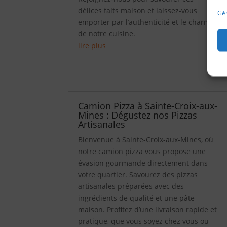
délices faits maison et laissez-vous
Gér
emporter par l’authenticité et le charme
de notre cuisine.
lire plus
Camion Pizza à Sainte-Croix-aux-
Mines : Dégustez nos Pizzas
Artisanales
Bienvenue à Sainte-Croix-aux-Mines, où
notre camion pizza vous propose une
évasion gourmande directement dans
votre quartier. Savourez des pizzas
artisanales préparées avec des
ingrédients de qualité et une pâte
maison. Profitez d’une livraison rapide et
pratique, que vous soyez chez vous ou