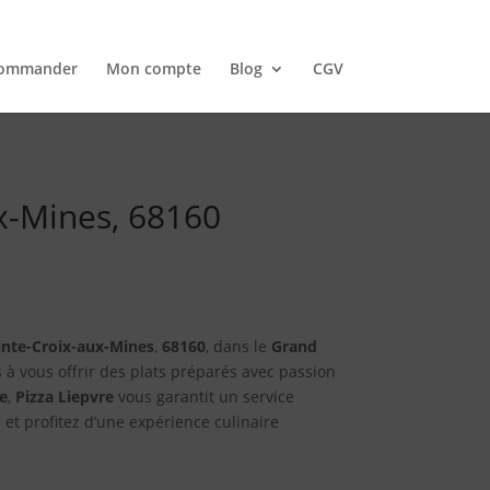
ommander
Mon compte
Blog
CGV
ux-Mines, 68160
inte-Croix-aux-Mines
,
68160
, dans le
Grand
à vous offrir des plats préparés avec passion
e
,
Pizza Liepvre
vous garantit un service
 et profitez d’une expérience culinaire