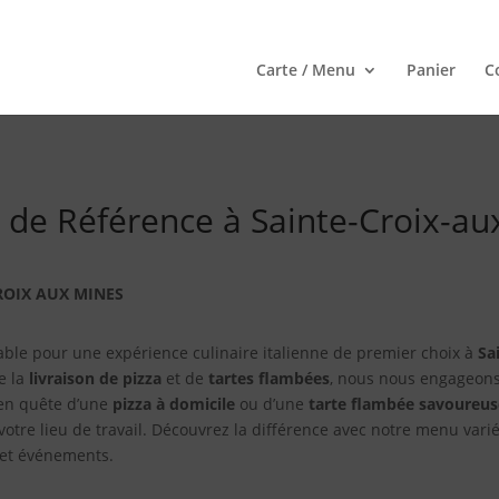
Carte / Menu
Panier
C
ia de Référence à Sainte-Croix-a
CROIX AUX MINES
able pour une expérience culinaire italienne de premier choix à
Sa
de la
livraison de pizza
et de
tartes flambées
, nous nous engageons 
 en quête d’une
pizza à domicile
ou d’une
tarte flambée savoureus
votre lieu de travail. Découvrez la différence avec notre menu varié
s et événements.