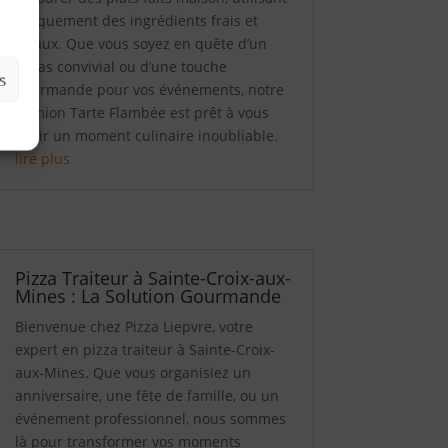
uniquement des ingrédients frais et
locaux. Que vous soyez en quête d’un
repas convivial ou d’une touche
s
gourmande pour vos événements, notre
Camion Tarte Flambée est prêt à vous
offrir un moment culinaire inoubliable.
lire plus
Pizza Traiteur à Sainte-Croix-aux-
Mines : La Solution Gourmande
Bienvenue chez Pizza Liepvre, votre
expert en pizza traiteur à Sainte-Croix-
aux-Mines. Que vous organisiez un
anniversaire, une fête de famille, ou un
événement professionnel, nous sommes
là pour transformer vos moments