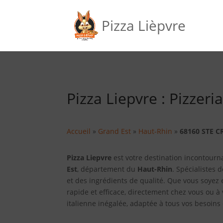
Pizza Lièpvre
Pizza Liepvre : Pizzer
Accueil
»
Grand Est
»
Haut-Rhin
»
68160 STE 
Pizza Liepvre
est votre destination incontourn
Est
, département du
Haut-Rhin
. Spécialistes 
et des ingrédients de qualité. Que vous soyez
rapide et efficace, directement chez vous ou à 
italienne inégalée, adaptée à tous vos besoin