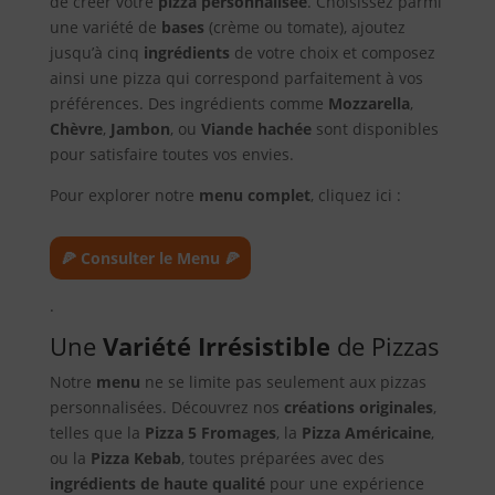
de créer votre
pizza personnalisée
. Choisissez parmi
une variété de
bases
(crème ou tomate), ajoutez
jusqu’à cinq
ingrédients
de votre choix et composez
ainsi une pizza qui correspond parfaitement à vos
préférences. Des ingrédients comme
Mozzarella
,
Chèvre
,
Jambon
, ou
Viande hachée
sont disponibles
pour satisfaire toutes vos envies.
Pour explorer notre
menu complet
, cliquez ici :
🍕 Consulter le Menu 🍕
.
Une
Variété Irrésistible
de Pizzas
Notre
menu
ne se limite pas seulement aux pizzas
personnalisées. Découvrez nos
créations originales
,
telles que la
Pizza 5 Fromages
, la
Pizza Américaine
,
ou la
Pizza Kebab
, toutes préparées avec des
ingrédients de haute qualité
pour une expérience