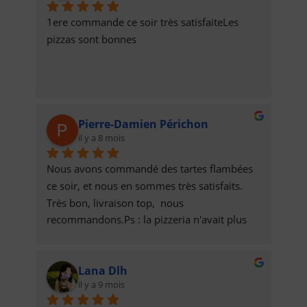
1ere commande ce soir très satisfaiteLes 
pizzas sont bonnes
Pierre-Damien Périchon
il y a 8 mois
Nous avons commandé des tartes flambées 
ce soir, et nous en sommes très satisfaits. 
Très bon, livraison top,  nous 
recommandons.Ps : la pizzeria n'avait plus 
de munster et nous a contacté pour s'excuser 
et remplacer par de la raclette. Recette de 
Lana Dlh
tarte flambée raclette au top !
il y a 9 mois