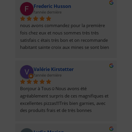
Frederic Husson
l’année dernière
nous avons commandez pour la première 
fois chez eux et nous sommes très très 
satisfais c étais très bon et on recommande 
habitant sainte croix aux mines se sont bien 
les seul qui ont pu remplir nos estomac 
encore merci a eux prix raisonnable pas cher 
Valérie Kirstetter
et bien garnis pour deux personnes qui sont 
l’année dernière
grand mangeur
Bonjour à Tous☺️Nous avons été 
agréablement surpris de ces magnifiques et 
excellentes pizzas!!!Très bien garnies, avec 
des produits frais et de très bonnes 
qualités!!Ce sont les meilleures du coin, et 
qui plus est, avec de sympathiques 