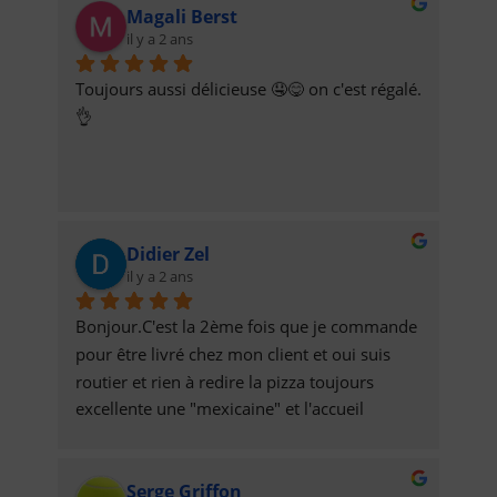
Magali Berst
il y a 2 ans
Toujours aussi délicieuse 🤤😋 on c'est régalé. 
👌
Didier Zel
il y a 2 ans
Bonjour.C'est la 2ème fois que je commande 
pour être livré chez mon client et oui suis 
routier et rien à redire la pizza toujours 
excellente une "mexicaine" et l'accueil 
téléphonique ainsi que la p'tite dame qui 
livre très aimable donc je recommanderais et  
Serge Griffon
je vous "invite" à passer commande. A la 