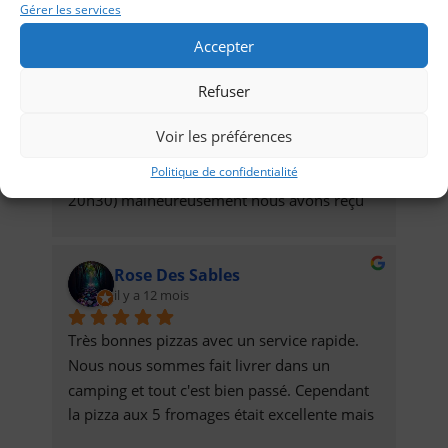
Gérer les services
Accepter
Maxime Henry
il y a 12 mois
Refuser
Très très bonne pizza ! Néanmoins nous 
Voir les préférences
avions commandé à 18h40 (ce qui me paraît 
Politique de confidentialité
raisonnable pour avoir une pizza vers 20h ou 
20h30) malheureusement nous avons reçu 
les pizzas à 21h30. Malgré cela l'expérience 
reste positive car la qualité de la pizza 
Rose Des Sables
permet de compenser le délai aberrant de 
il y a 12 mois
livraison.J'ai conscience que sans local et 
avec deux personne il est pour le moins 
Très bonnes pizzas avec un service rapide. 
compliqué de gérer beaucoup de 
Nous nous sommes fait livrer dans un 
commandes. Toutefois le business model me 
camping et tout c'est bien passé. Cependant 
paraît discutable, en effet ne proposer des 
la pizza aux 5 fromages était excellente mais 
pizzas QUE en livraison sur une zone assez 
bien trop lourde et grasse pour mon petit 
large me paraît ambitieux. J'aurais volontiers 