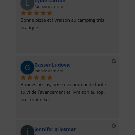
Lydie Marion
prestations!Elles sont livrées à l’heure, tout 
l’année dernière
est bien organisé!!!Félicitations et Bravo à 
Eux, 👏Désormais nous sommes de 
Bonne pizza et livraison au camping trés 
nouveaux clients, et comptons bien 
pratique
continuer à nous régaler!!😋N’hésitez pas à 
tester, elles sont justes incroyables 😻Belle 
continuation à Eux, ainsi qu’à vous Tous😚
Valérie Muller & Nicolas B
Gasser Ludovic
l’année dernière
Bonnes pizzas, prise de commande facile, 
suivi de l’avancement et livraison au top,  
bref tout nikel.
jennifer griesmar