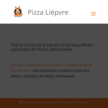
Pizza Lièpvre
Plat à Domicile à Sainte-Croix-Aux-Mines :
Livraison de Pizzas Artisanales
Accueil
»
Grand Est
»
Haut-Rhin
»
68160 STE CROIX
AUX MINES
»
Plat à Domicile à Sainte-Croix-Aux-
Mines : Livraison de Pizzas Artisanales
Nos pizzas sont uniques, goûtez la différence !