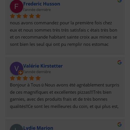
Frederic Husson
l’année dernière
nous avons commandez pour la première fois chez 
eux et nous sommes très très satisfais c étais très bon 
et on recommande habitant sainte croix aux mines se 
sont bien les seul qui ont pu remplir nos estomac 
encore merci a eux prix raisonnable pas cher et bien 
garnis pour deux personnes qui sont grand mangeur
Valérie Kirstetter
l’année dernière
Bonjour à Tous☺️Nous avons été agréablement surpris 
de ces magnifiques et excellentes pizzas!!!Très bien 
garnies, avec des produits frais et de très bonnes 
qualités!!Ce sont les meilleures du coin, et qui plus est, 
avec de sympathiques prestations!Elles sont livrées à 
l’heure, tout est bien organisé!!!Félicitations et Bravo à 
Lydie Marion
Eux, 👏Désormais nous sommes de nouveaux clients, 