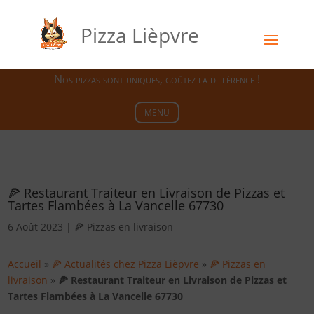
Pizza Lièpvre
Nos pizzas sont uniques, goûtez la différence !
MENU
🍕 Restaurant Traiteur en Livraison de Pizzas et
Tartes Flambées à La Vancelle 67730
6 Août 2023
|
🍕 Pizzas en livraison
Accueil
»
🍕 Actualités chez Pizza Lièpvre
»
🍕 Pizzas en
livraison
»
🍕 Restaurant Traiteur en Livraison de Pizzas et
Tartes Flambées à La Vancelle 67730