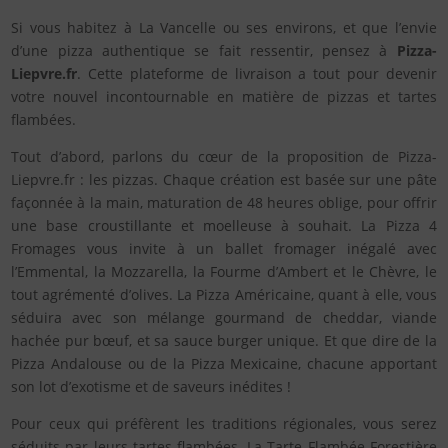
Si vous habitez à La Vancelle ou ses environs, et que l’envie
d’une pizza authentique se fait ressentir, pensez à
Pizza-
Liepvre.fr
. Cette plateforme de livraison a tout pour devenir
votre nouvel incontournable en matière de pizzas et tartes
flambées.
Tout d’abord, parlons du cœur de la proposition de Pizza-
Liepvre.fr : les pizzas. Chaque création est basée sur une pâte
façonnée à la main, maturation de 48 heures oblige, pour offrir
une base croustillante et moelleuse à souhait. La Pizza 4
Fromages vous invite à un ballet fromager inégalé avec
l’Emmental, la Mozzarella, la Fourme d’Ambert et le Chèvre, le
tout agrémenté d’olives. La Pizza Américaine, quant à elle, vous
séduira avec son mélange gourmand de cheddar, viande
hachée pur bœuf, et sa sauce burger unique. Et que dire de la
Pizza Andalouse ou de la Pizza Mexicaine, chacune apportant
son lot d’exotisme et de saveurs inédites !
Pour ceux qui préfèrent les traditions régionales, vous serez
séduits par leurs tartes flambées. La Tarte Flambée Forestière