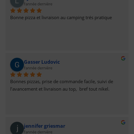
l’année dernière
et comptons bien continuer à nous régaler!!😋N’hésitez 
pas à tester, elles sont justes incroyables 😻Belle 
Bonne pizza et livraison au camping trés pratique
continuation à Eux, ainsi qu’à vous Tous😚Valérie 
Muller & Nicolas B
Gasser Ludovic
l’année dernière
Bonnes pizzas, prise de commande facile, suivi de 
l’avancement et livraison au top,  bref tout nikel.
jennifer griesmar
l’année dernière