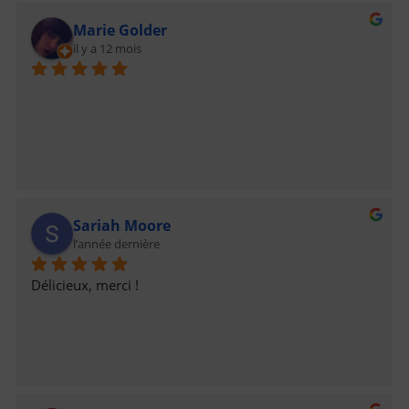
vous voulez votre pizza à un horaire raisonnable.Keep 
Marie Golder
up the good work !Maxime
il y a 12 mois
Sariah Moore
l’année dernière
Délicieux, merci !