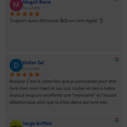
Magali Berst
il y a 2 ans
Toujours aussi délicieuse 🤤😋 on c'est régalé. 👌
Didier Zel
il y a 2 ans
Bonjour.C'est la 2ème fois que je commande pour être 
livré chez mon client et oui suis routier et rien à redire 
la pizza toujours excellente une "mexicaine" et l'accueil 
téléphonique ainsi que la p'tite dame qui livre très 
aimable donc je recommanderais et  je vous "invite" à 
passer commande. A la prochaine fois sans 
Serge Griffon
problèmes.Cordialement le chauffeur 🙂😉