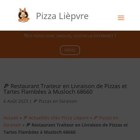
Pizza Lièpvre
Nos pizzas sont uniques, goûtez la différence !
MENU
🍕 Restaurant Traiteur en Livraison de Pizzas et
Tartes Flambées à Musloch 68660
6 Août 2023
|
🍕 Pizzas en livraison
Accueil
»
🍕 Actualités chez Pizza Lièpvre
»
🍕 Pizzas en
livraison
»
🍕 Restaurant Traiteur en Livraison de Pizzas et
Tartes Flambées à Musloch 68660