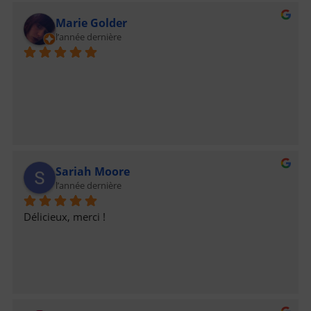
vous voulez votre pizza à un horaire raisonnable.Keep 
Marie Golder
up the good work !Maxime
l’année dernière
Sariah Moore
l’année dernière
Délicieux, merci !