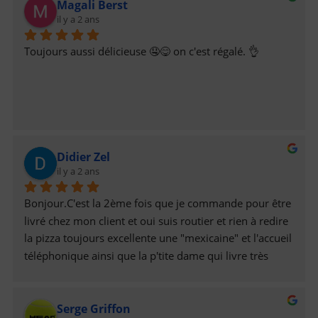
Magali Berst
il y a 2 ans
Toujours aussi délicieuse 🤤😋 on c'est régalé. 👌
Didier Zel
il y a 2 ans
Bonjour.C'est la 2ème fois que je commande pour être 
livré chez mon client et oui suis routier et rien à redire 
la pizza toujours excellente une "mexicaine" et l'accueil 
téléphonique ainsi que la p'tite dame qui livre très 
aimable donc je recommanderais et  je vous "invite" à 
passer commande. A la prochaine fois sans 
Serge Griffon
problèmes.Cordialement le chauffeur 🙂😉