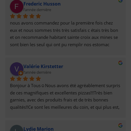
Frederic Husson
l’année dernière
nous avons commandez pour la première fois chez 
eux et nous sommes très très satisfais c étais très bon 
et on recommande habitant sainte croix aux mines se 
sont bien les seul qui ont pu remplir nos estomac 
encore merci a eux prix raisonnable pas cher et bien 
garnis pour deux personnes qui sont grand mangeur
Valérie Kirstetter
l’année dernière
Bonjour à Tous☺️Nous avons été agréablement surpris 
de ces magnifiques et excellentes pizzas!!!Très bien 
garnies, avec des produits frais et de très bonnes 
qualités!!Ce sont les meilleures du coin, et qui plus est, 
avec de sympathiques prestations!Elles sont livrées à 
l’heure, tout est bien organisé!!!Félicitations et Bravo à 
Lydie Marion
Eux, 👏Désormais nous sommes de nouveaux clients, 