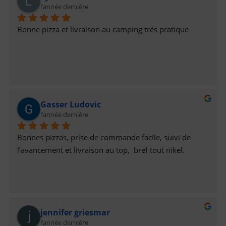
l’année dernière
et comptons bien continuer à nous régaler!!😋N’hésitez 
pas à tester, elles sont justes incroyables 😻Belle 
Bonne pizza et livraison au camping trés pratique
continuation à Eux, ainsi qu’à vous Tous😚Valérie 
Muller & Nicolas B
Gasser Ludovic
l’année dernière
Bonnes pizzas, prise de commande facile, suivi de 
l’avancement et livraison au top,  bref tout nikel.
jennifer griesmar
l’année dernière